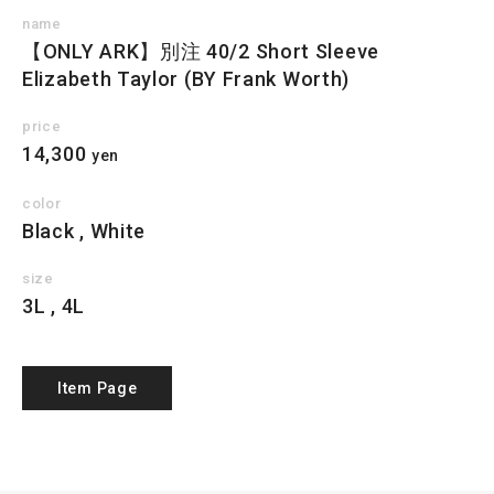
name
【ONLY ARK】別注 40/2 Short Sleeve
Elizabeth Taylor (BY Frank Worth)
price
14,300
yen
color
Black , White
size
3L , 4L
Item Page