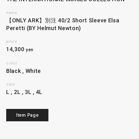
name
【ONLY ARK】別注 40/2 Short Sleeve Elsa
Peretti (BY Helmut Newton)
price
14,300
yen
color
Black , White
size
L , 2L , 3L , 4L
Item Page