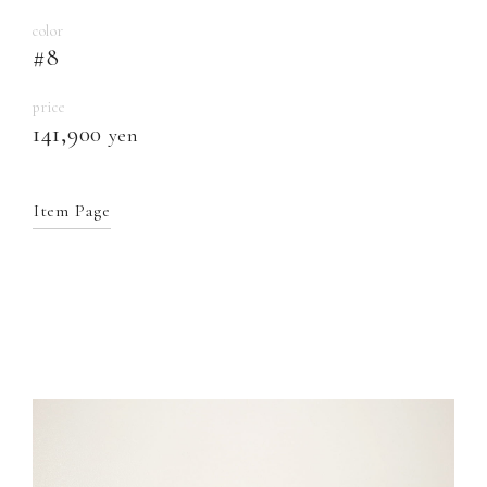
color
#8
price
141,900
yen
Item Page