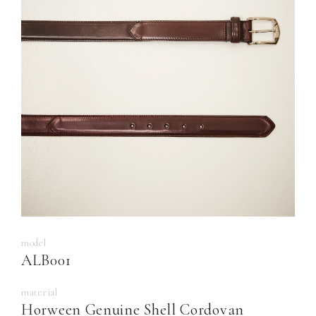
model
ALB001
material
Horween Genuine Shell Cordovan