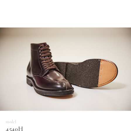
model
4540H