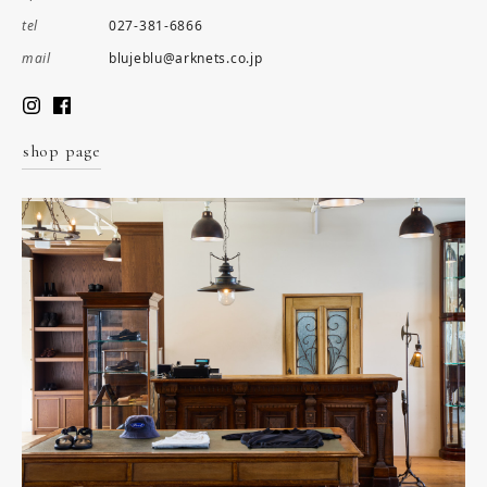
027-381-6866
tel
blujeblu@arknets.co.jp
mail
shop page