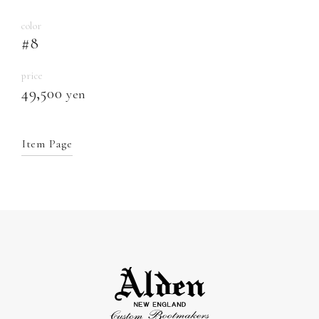
color
#8
price
49,500
yen
Item Page