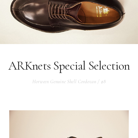
ARKnets Special Selection
Horween Genuine Shell Cordovan / #8