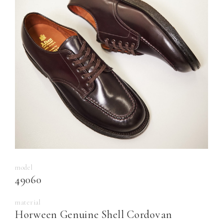
model
49060
material
Horween Genuine Shell Cordovan