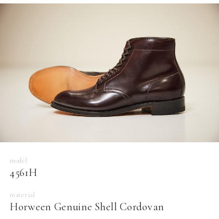
model
4561H
material
Horween Genuine Shell Cordovan