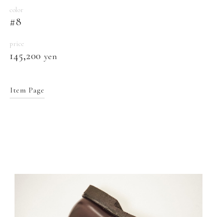
color
#8
price
145,200
yen
Item Page