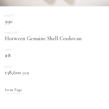
model
990
material
Horween Genuine Shell Cordovan
color
#8
price
138,600
yen
Item Page