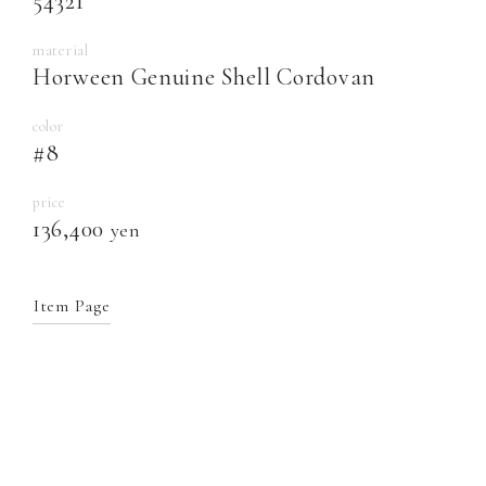
54321
material
Horween Genuine Shell Cordovan
color
#8
price
136,400
yen
Item Page