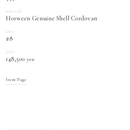
material
Horween Genuine Shell Cordovan
color
#8
price
148,500
yen
Item Page